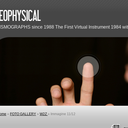
ISMOGRAPHS since 1988 The First Virtual Instrument 1984 wit
ome
»
FOTO GALLERY
»
W2Z
» Immagine 11/12