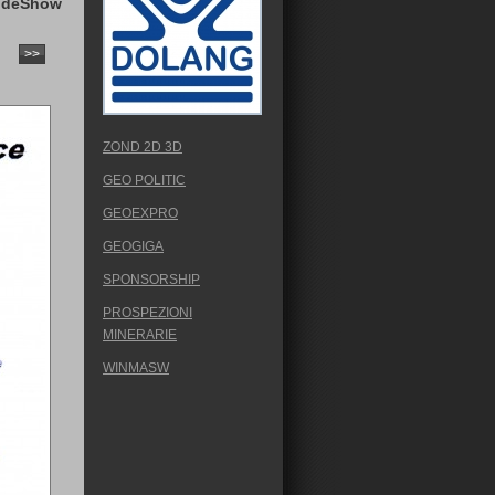
ideShow
>>
ZOND 2D 3D
GEO POLITIC
GEOEXPRO
GEOGIGA
SPONSORSHIP
PROSPEZIONI
MINERARIE
WINMASW