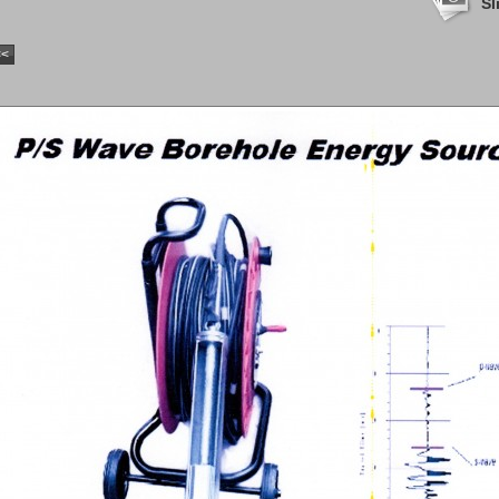
Sl
<<